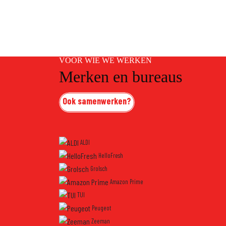
VOOR WIE WE WERKEN
Merken en bureaus
Ook samenwerken?
ALDI
HelloFresh
Grolsch
Amazon Prime
TUI
Peugeot
Zeeman