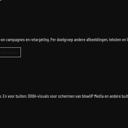
s-on campagnes en retargeting. Per doelgroep andere afbeeldingen, teksten en C
lick Studio
be. En voor buiten: DOOH-visuals voor schermen van blowUP Media en andere bui