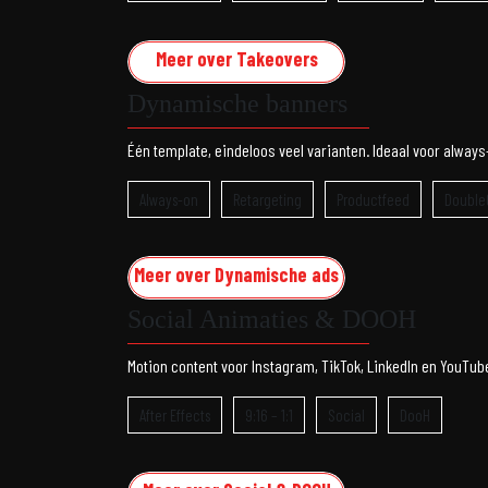
Meer over Takeovers
Dynamische banners
Één template, eindeloos veel varianten. Ideaal voor alway
Always-on
Retargeting
Productfeed
DoubleC
Meer over Dynamische ads
Social Animaties & DOOH
Motion content voor Instagram, TikTok, LinkedIn en YouTu
After Effects
9:16 – 1:1
Social
DooH