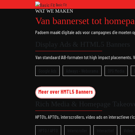
Basic Fit
WAT WE MAKEN
Van bannerset tot homepa
Padoem maakt digitale ads voor campagnes die moeten op
Display Ads & HTML5 Banners
Van standaard IAB-formaten tot high impact placements. 
Google Ads
Adways – Weborama
DPG Media
Meer over HMTL5 Banners
Rich Media & Homepage Takeov
HPTO’s, APTO’s, interscrollers, video ads en interactieve
HPTO / APTO
Interscroller
Interactief
Video